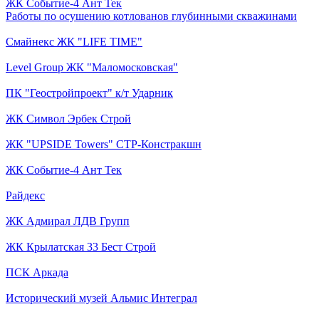
ЖК Событие-4 Ант Тек
Работы по осушению котлованов глубинными скважинами
Смайнекс ЖК "LIFE TIME"
Level Group ЖК "Маломосковская"
ПК "Геостройпроект" к/т Ударник
ЖК Символ Эрбек Строй
ЖК "UPSIDE Towers" СТР-Констракшн
ЖК Событие-4 Ант Тек
Райдекс
ЖК Адмирал ЛДВ Групп
ЖК Крылатская 33 Бест Строй
ПСК Аркада
Исторический музей Альмис Интеграл