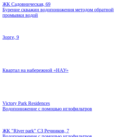
ЖК Садовническая, 69
Бурение скважин водопонижения методом обратной
промывки водой
Зорге, 9
Квартал на набережной «НАУ»
Victory Park Residences
Водопонижение с помощью иглофильтров
ЖК "River park" СЗ Речников, 7
Водопонижение с помощью иглофильтров