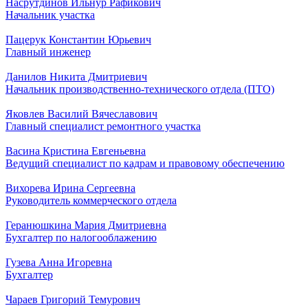
Насрутдинов Ильнур Рафикович
Начальник участка
Пацерук Константин Юрьевич
Главный инженер
Данилов Никита Дмитриевич
Начальник производственно-технического отдела (ПТО)
Яковлев Василий Вячеславович
Главный специалист ремонтного участка
Васина Кристина Евгеньевна
Ведущий специалист по кадрам и правовому обеспечению
Вихорева Ирина Сергеевна
Руководитель коммерческого отдела
Геранюшкина Мария Дмитриевна
Бухгалтер по налогооблажению
Гузева Анна Игоревна
Бухгалтер
Чараев Григорий Темурович