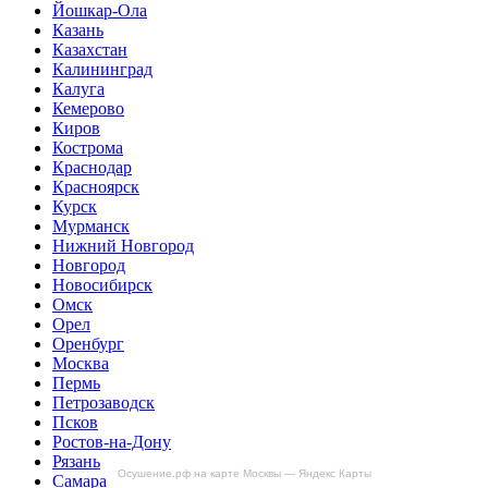
Йошкар-Ола
Казань
Казахстан
Калининград
Калуга
Кемерово
Киров
Кострома
Краснодар
Красноярск
Курск
Мурманск
Нижний Новгород
Новгород
Новосибирск
Омск
Орел
Оренбург
Москва
Пермь
Петрозаводск
Псков
Ростов-на-Дону
Рязань
Осушение.рф на карте Москвы — Яндекс Карты
Самара